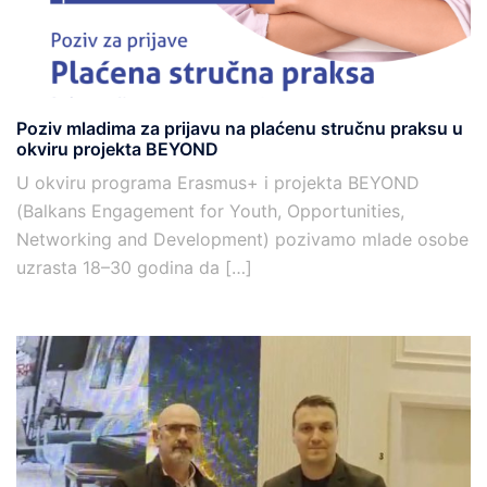
Poziv mladima za prijavu na plaćenu stručnu praksu u
okviru projekta BEYOND
U okviru programa Erasmus+ i projekta BEYOND
(Balkans Engagement for Youth, Opportunities,
Networking and Development) pozivamo mlade osobe
uzrasta 18–30 godina da […]