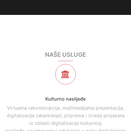
Podržite rad udruženja
digi@digi.ba
NAŠE USLUGE