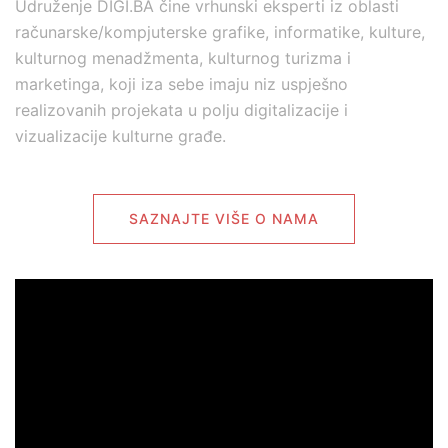
Udruženje DIGI.BA čine vrhunski eksperti iz oblasti
računarske/kompjuterske grafike, informatike, kulture,
kulturnog menadžmenta, kulturnog turizma i
marketinga, koji iza sebe imaju niz uspješno
realizovanih projekata u polju digitalizacije i
vizualizacije kulturne građe.
SAZNAJTE VIŠE O NAMA