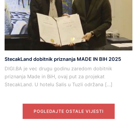
StecakLand dobitnik priznanja MADE IN BIH 2025
DIGI.BA je vec drugu godinu zaredom dobitnik
priznanja Made in BiH, ovaj put za projekat
StecakLand. U hotelu Salis u Tuzli održana […]
POGLEDAJTE OSTALE VIJESTI