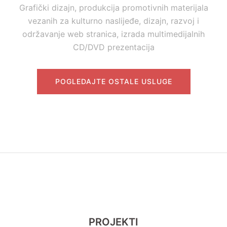
3D modeliranje i animacija, 3D skeniranje i 3D
štampanje/printanje; izrada interaktivnih okruženja (AR
– Augmented Reality, VR – Virtual Reality)
Dizajn
Grafički dizajn, produkcija promotivnih materijala
vezanih za kulturno naslijeđe, dizajn, razvoj i
održavanje web stranica, izrada multimedijalnih
CD/DVD prezentacija
POGLEDAJTE OSTALE USLUGE