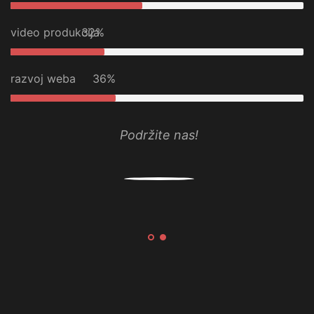
video produkcija
32%
razvoj weba
36%
Broj žiro računa: 1610000088810010
Svrha uplate: Donacija za Udruženje DIGI.BA
Korisnik: Udruženje za digitalizaciju i
informatizaciju kulturne baštine “DIGI.BA”
Adžemovića 15, 71000 Sarajevo, Bosna i
Hercegovina