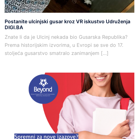
Postanite ulcinjski gusar kroz VR iskustvo Udruženja
DIGI.BA
Znate li da je Ulcinj nekada bio Gusarska Republika?
Prema historijskim izvorima, u Evropi se sve do 17.
stoljeća gusarstvo smatralo zanimanjem […]