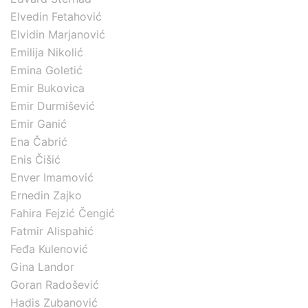
Elvedin Fetahović
Elvidin Marjanović
Emilija Nikolić
Emina Goletić
Emir Bukovica
Emir Durmišević
Emir Ganić
Ena Čabrić
Enis Čišić
Enver Imamović
Ernedin Zajko
Fahira Fejzić Čengić
Fatmir Alispahić
Feđa Kulenović
Gina Landor
Goran Radošević
Hadis Zubanović