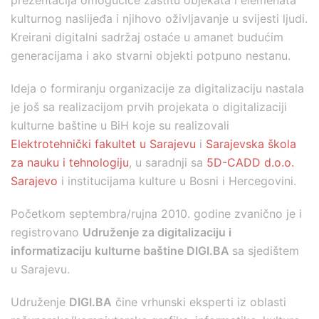
prezentacija omogućiće zaštitu objekata i elemenata
kulturnog naslijeđa i njihovo oživljavanje u svijesti ljudi.
Kreirani digitalni sadržaj ostaće u amanet budućim
generacijama i ako stvarni objekti potpuno nestanu.
Ideja o formiranju organizacije za digitalizaciju nastala
je još sa realizacijom prvih projekata o digitalizaciji
kulturne baštine u BiH koje su realizovali
Elektrotehnički fakultet u Sarajevu
i
Sarajevska škola
za nauku i tehnologiju
, u saradnji sa
5D-CADD d.o.o.
Sarajevo
i institucijama kulture u Bosni i Hercegovini.
Početkom septembra/rujna 2010. godine zvanično je i
registrovano
Udruženje za digitalizaciju i
informatizaciju kulturne baštine DIGI.BA
sa sjedištem
u Sarajevu.
Udruženje
DIGI.BA
čine vrhunski eksperti iz oblasti