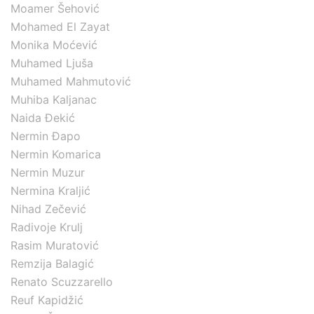
Moamer Šehović
Mohamed El Zayat
Monika Moćević
Muhamed Ljuša
Muhamed Mahmutović
Muhiba Kaljanac
Naida Đekić
Nermin Đapo
Nermin Komarica
Nermin Muzur
Nermina Kraljić
Nihad Zečević
Radivoje Krulj
Rasim Muratović
Remzija Balagić
Renato Scuzzarello
Reuf Kapidžić