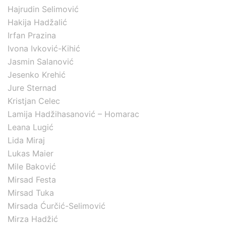
Hajrudin Selimović
Hakija Hadžalić
Irfan Prazina
Ivona Ivković-Kihić
Jasmin Salanović
Jesenko Krehić
Jure Sternad
Kristjan Celec
Lamija Hadžihasanović – Homarac
Leana Lugić
Lida Miraj
Lukas Maier
Mile Baković
Mirsad Festa
Mirsad Tuka
Mirsada Ćurčić-Selimović
Mirza Hadžić