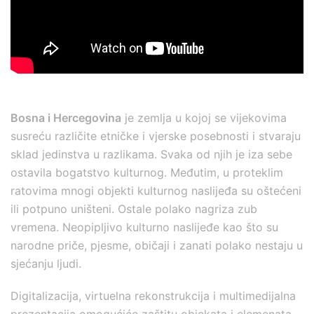
Bosna i Hercegovina
je zemlja u kojoj se vijekovima
susreću različite etničke i vjerske posebnosti i stvaraju
sklad jedinstva u razlikama. Svaka od njih je iza sebe
ostavila bogatstvo kulturnog. Međutim, u proteklim
ratovima mnogi objekti kulturnog naslijeđa su oštećeni
ili potpuno uništeni. Ostale polako nagriza zub
vremena. Neopipljivo kulturno naslijeđe kao što su
narodne priče, pjesme, običaji i zanati polako nestaju u
sjećanju ljudi.
Digitalizacija, virtuelna rekonstrukcija i multimedijalna