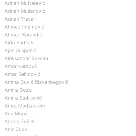
Adnan Muftarević
Adnan Mušanović
Adnan Travar
Ahmed Imamović
Ahmed Karavdić
Aida Sadžak
Ajas Alispahić
Aleksandar Seksan
Amar Karapuš
Amar Selimović
Amina Đuvić Rizvanbegović
Amira Đozo
Amira Sadiković
Amra Madžarević
Ana Marić
Andrej Žužek
Anis Zuko