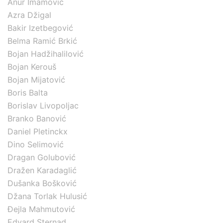
Anur Imamović
Azra Džigal
Bakir Izetbegović
Belma Ramić Brkić
Bojan Hadžihalilović
Bojan Kerouš
Bojan Mijatović
Boris Balta
Borislav Livopoljac
Branko Banović
Daniel Pletinckx
Dino Selimović
Dragan Golubović
Dražen Karadaglić
Dušanka Bošković
Džana Torlak Hulusić
Đejla Mahmutović
Edvard Sternad