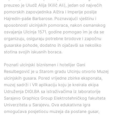
preuzeo je Uludž Alija (Kilič Ali), jedan od najvećih
pomorskih zapovjednika Alžira i Imperije poslije
Hajredin-paše Barbarose. Poznavajući vještinu i
sposobnosti ulcinjskih pomoraca, nakon osmanskog
osvajanja Ulcinja 1571. godine pomogao im je da se
organizuju, osiguraju potrebne brodove i započnu
gusarske pohode, dodatno ih ojačavši sa nekoliko
stotina svojih iskusnih boraca.
Poznati ulcinjski biznismen i hotelijer Gani
Resulbegović je u Starom gradu Ulcinju otvorio Muzej
ulcinjskih gusara. Pored vrijedne zbirke eksponata,
muzej sadrži i VR aplikaciju koju je kreirala ekipa
Udruženja DIGI.BA sa istraživačima iz laboratorije
Sarajevo Graphics Group Elektrotehničkog fakulteta
Univerziteta u Sarajevu. Ova edukativna igra
omogućava posjetiocu muzeja da postane gusar,