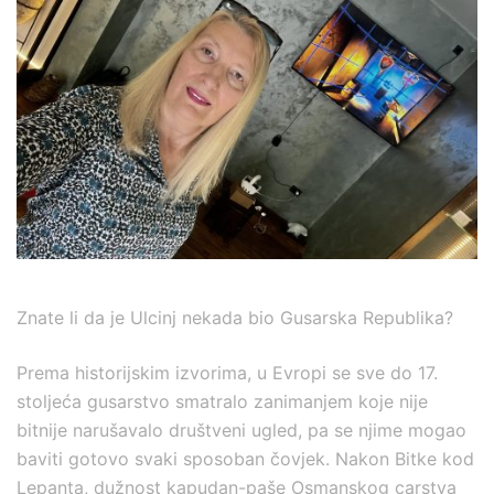
Znate li da je Ulcinj nekada bio Gusarska Republika?
Prema historijskim izvorima, u Evropi se sve do 17.
stoljeća gusarstvo smatralo zanimanjem koje nije
bitnije narušavalo društveni ugled, pa se njime mogao
baviti gotovo svaki sposoban čovjek. Nakon Bitke kod
Lepanta, dužnost kapudan-paše Osmanskog carstva