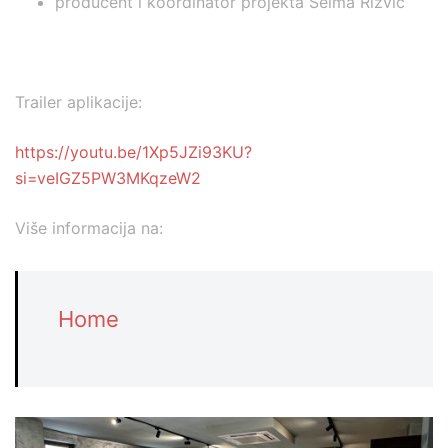
producent i koordinator projekta Selma Rizvić
Trailer aplikacije:
https://youtu.be/1Xp5JZi93KU?
si=veIGZ5PW3MKqzeW2
Više informacija na:
Home