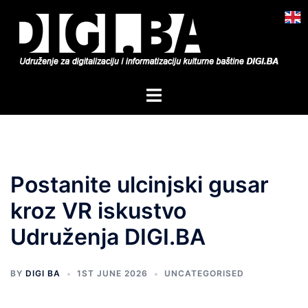
Skip
to
content
Toggle
menu
Postanite ulcinjski gusar
kroz VR iskustvo
Udruženja DIGI.BA
BY
DIGI BA
1ST JUNE 2026
UNCATEGORISED