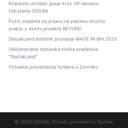
Postanite ulcinjski gusar kroz VR iskustvo
Udruženja DIGI.BA
Poziv mladima za prijavu na plaćenu stručnu
praksu u okviru projekta BEYOND
StecakLand dobitnik priznanja MADE IN BIH 2025
Veličanstvena teatarska kritika predstave
“StećakLand”
Virtuelna prezentacija tvrđave u Zvorniku
© 2026 DIGI.BA. Proudly powered by
Sydney