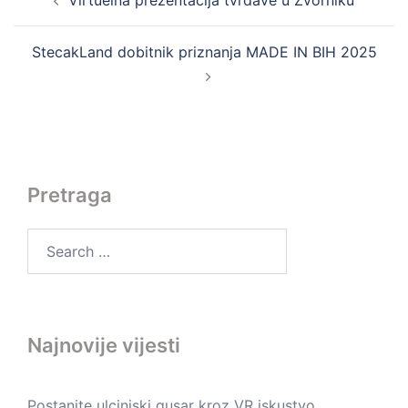
navigation
StecakLand dobitnik priznanja MADE IN BIH 2025
Pretraga
Search
for:
Najnovije vijesti
Postanite ulcinjski gusar kroz VR iskustvo