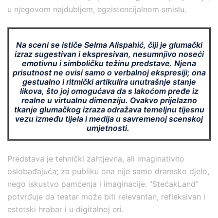
u njegovom najdubljem, egzistencijalnom smislu.
Na sceni se ističe Selma Alispahić, čiji je glumački
izraz sugestivan i ekspresivan, nesumnjivo noseći
emotivnu i simboličku težinu predstave. Njena
prisutnost ne ovisi samo o verbalnoj ekspresiji; ona
gestualno i ritmički artikulira unutrašnje stanje
likova, što joj omogućava da s lakoćom pređe iz
realne u virtualnu dimenziju. Ovakvo prijelazno
tkanje glumačkog izraza odražava temeljnu tijesnu
vezu između tijela i medija u savremenoj scenskoj
umjetnosti.
Predstava je tehnički zahtjevna, ali imaginativno
oslobađajuća; za publiku ona nije samo dramsko djelo,
nego iskustvo pamćenja i imaginacije. “StećakLand”
potvrđuje da teatar može biti relevantan, refleksivan i
estetski hrabar i u digitalnoj eri.