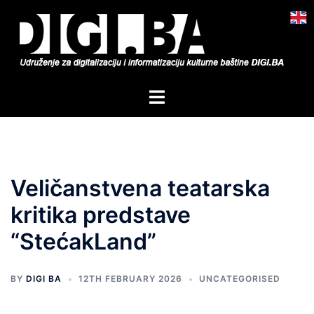
Skip
to
content
Toggle
menu
Veličanstvena teatarska
kritika predstave
“StećakLand”
BY
DIGI BA
12TH FEBRUARY 2026
UNCATEGORISED