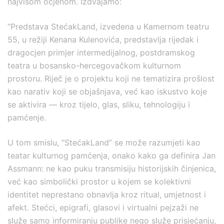
najvišom ocjenom. Izdvajamo:
“Predstava StećakLand, izvedena u Kamernom teatru
55, u režiji Kenana Kulenovića, predstavlja rijedak i
dragocjen primjer intermedijalnog, postdramskog
teatra u bosansko-hercegovačkom kulturnom
prostoru. Riječ je o projektu koji ne tematizira prošlost
kao narativ koji se objašnjava, već kao iskustvo koje
se aktivira — kroz tijelo, glas, sliku, tehnologiju i
pamćenje.
U tom smislu, “StećakLand” se može razumjeti kao
teatar kulturnog pamćenja, onako kako ga definira Jan
Assmann: ne kao puku transmisiju historijskih činjenica,
već kao simbolički prostor u kojem se kolektivni
identitet neprestano obnavlja kroz ritual, umjetnost i
afekt. Stećci, epigrafi, glasovi i virtualni pejzaži ne
služe samo informiranju publike nego služe prisjećanju,