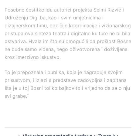
Posebne čestitke idu autorici projekta Selmi Rizvić i
Udruženju Digi.ba, kao i svim umjetnicima i
dizajnerskom timu, bez čije koordinacije i vizionarskog
pristupa ova sinteza teatra i digitalne kulture ne bi bila
ostvariva. Hvala im što su omogućili da prošlost Bosne
ne bude samo viđena, nego oživotvorena i doživljena
kroz imerzivno iskustvo.
To je prepoznala i publika, koja je nagrađuje svojim
prisustvom, i izlazi s predstave zadovoljna i zapitana
šta je u toj Bosni toliko bajkovito i vrijedno da se o nju
svi grabe.”
Post
Virtuelna prezentacija tvrđave u Zvorniku