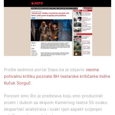
Prošle sedmice portal Depo.ba je objavio
veoma
pohvalnu kritiku poznate BH teatarske kritičarke Indire
Kučuk Sorguč
.
Ponosni smo što je predstava koju smo producirali
srcem i dušom sa ekipom Kamernog teatra 55 ovako
ekspertski analizirana i svaki njen aspekt ocijenjen