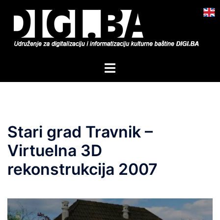
Skip
to
content
Toggle
menu
Stari grad Travnik –
Virtuelna 3D
rekonstrukcija 2007