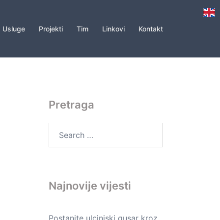
Usluge
Projekti
Tim
Linkovi
Kontakt
Pretraga
Search
for:
Najnovije vijesti
Postanite ulcinjski gusar kroz