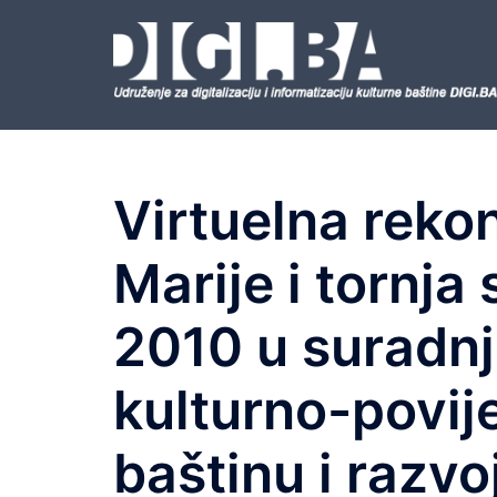
Skip
to
content
Virtuelna rekon
Marije i tornja 
2010 u suradnj
kulturno-povij
baštinu i razvoj