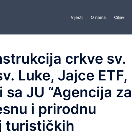
Vijesti
O nama
Ciljevi
strukcija crkve sv.
sv. Luke, Jajce ETF,
i sa JU “Agencija za
esnu i prirodnu
 turističkih